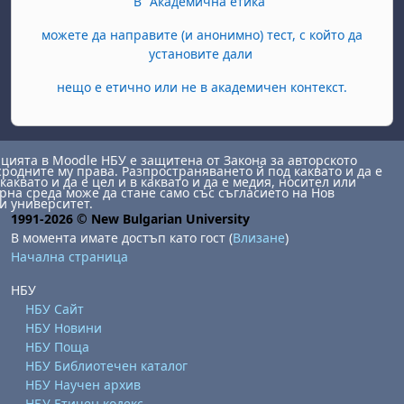
В "Академична етика"
можете да направите (и анонимно) тест, с който да
установите дали
нещо е етично или не в академичен контекст.
ията в Moodle НБУ е защитена от Закона за авторското
сродните му права. Разпространяването й под каквато и да е
каквато и да е цел и в каквато и да е медия, носител или
на среда може да стане само със съгласието на Нов
и университет.
1991-2026 © New Bulgarian University
В момента имате достъп като гост (
Влизане
)
Начална страница
НБУ
НБУ Сайт
НБУ Новини
НБУ Поща
НБУ Библиотечен каталог
НБУ Научен архив
НБУ Етичен кодекс