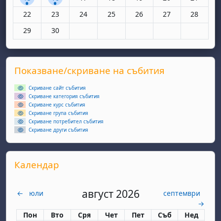
Няма събития, понеделник, 22 юни
Няма събития, вторник, 23 юни
Няма събития, сряда, 24 юни
Няма събития, четвъртък, 25 юн
Няма събития, петък, 26
Няма събития, съ
Няма съби
22
23
24
25
26
27
28
Няма събития, понеделник, 29 юни
Няма събития, вторник, 30 юни
29
30
Supplementary blocks
Прескочи Показване/скриване на събития
Показване/скриване на събития
Скриване сайт събития
Скриване категория събития
Скриване курс събития
Скриване група събития
Скриване потребител събития
Скриване други събития
Прескочи Календар
Календар
август 2026
←
юли
септември
→
Понеделник
вторник
сряда
четвъртък
петък
събота
неделя
Пон
Вто
Сря
Чет
Пет
Съб
Нед