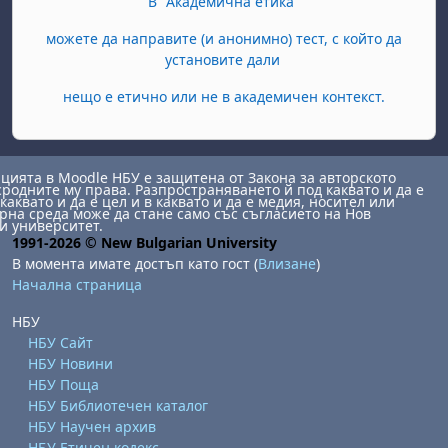
В "Академична етика"
можете да направите (и анонимно) тест, с който да
установите дали
нещо е етично или не в академичен контекст.
ията в Moodle НБУ е защитена от Закона за авторското
сродните му права. Разпространяването й под каквато и да е
каквато и да е цел и в каквато и да е медия, носител или
на среда може да стане само със съгласието на Нов
и университет.
1991-2026 © New Bulgarian University
В момента имате достъп като гост (
Влизане
)
Начална страница
НБУ
НБУ Сайт
НБУ Новини
НБУ Поща
НБУ Библиотечен каталог
НБУ Научен архив
НБУ Етичен кодекс