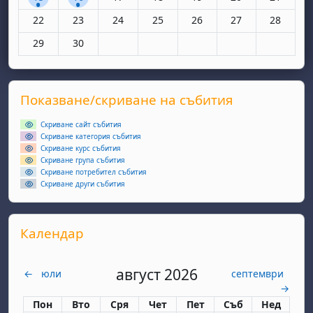
Няма събития, понеделник, 22 юни
Няма събития, вторник, 23 юни
Няма събития, сряда, 24 юни
Няма събития, четвъртък, 25 юн
Няма събития, петък, 26
Няма събития, съ
Няма съби
22
23
24
25
26
27
28
Няма събития, понеделник, 29 юни
Няма събития, вторник, 30 юни
29
30
Supplementary blocks
Прескочи Показване/скриване на събития
Показване/скриване на събития
Скриване сайт събития
Скриване категория събития
Скриване курс събития
Скриване група събития
Скриване потребител събития
Скриване други събития
Прескочи Календар
Календар
август 2026
←
юли
септември
→
Понеделник
вторник
сряда
четвъртък
петък
събота
неделя
Пон
Вто
Сря
Чет
Пет
Съб
Нед