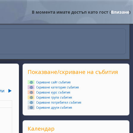
В момента имате достъп като гост (
Влизане
)
Supplementary blocks
Прескочи Показване/скриване на събития
Показване/скриване на събития
Скриване сайт събития
Скриване категория събития
ли
▶︎
Скриване курс събития
Скриване група събития
Скриване потребител събития
еля
Скриване други събития
ота, 6 юни
събития, неделя, 7 юни
Прескочи Календар
Календар