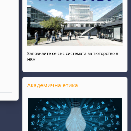
Запознайте се със системата за тюторство в
НБУ!
Прескочи Академична етика
Академична етика