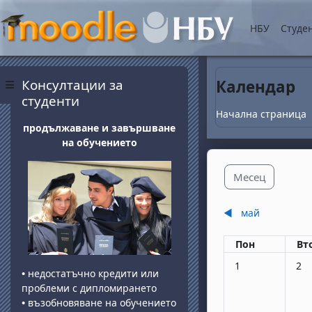
Прескочи на основнот
НБУ
Студе
Блокове
Прескочи Консултации за студенти
Консултации за
Календар
Страничен панел
студенти
Начална страница
продължаване и завършване
на обучението
Месец
◀︎
май
Понеделник
вт
Пон
Вт
Няма събития, по
Няма
1
2
•
недостатъчно кредити или
проблеми с дипломирането
•
възобновяване на обучението