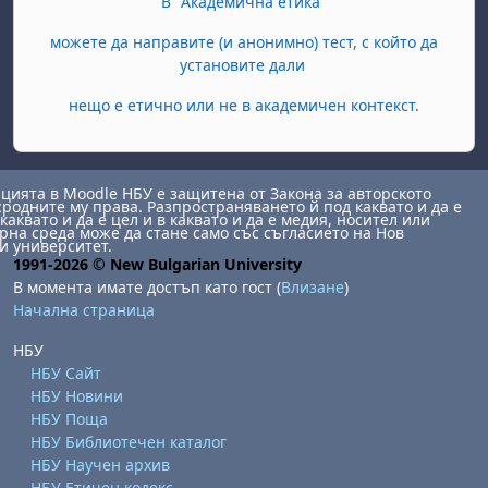
В "Академична етика"
можете да направите (и анонимно) тест, с който да
установите дали
нещо е етично или не в академичен контекст.
ията в Moodle НБУ е защитена от Закона за авторското
сродните му права. Разпространяването й под каквато и да е
каквато и да е цел и в каквато и да е медия, носител или
на среда може да стане само със съгласието на Нов
и университет.
1991-2026 © New Bulgarian University
В момента имате достъп като гост (
Влизане
)
Начална страница
НБУ
НБУ Сайт
НБУ Новини
НБУ Поща
НБУ Библиотечен каталог
НБУ Научен архив
НБУ Етичен кодекс