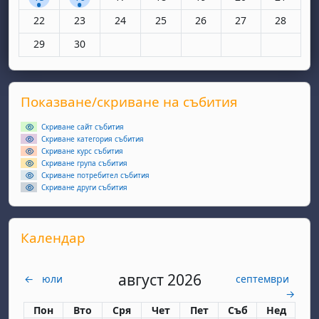
Няма събития, понеделник, 22 юни
Няма събития, вторник, 23 юни
Няма събития, сряда, 24 юни
Няма събития, четвъртък, 25 юн
Няма събития, петък, 26
Няма събития, съ
Няма съби
22
23
24
25
26
27
28
Няма събития, понеделник, 29 юни
Няма събития, вторник, 30 юни
29
30
Supplementary blocks
Прескочи Показване/скриване на събития
Показване/скриване на събития
Скриване сайт събития
Скриване категория събития
Скриване курс събития
Скриване група събития
Скриване потребител събития
Скриване други събития
Прескочи Календар
Календар
август 2026
←
юли
септември
→
Понеделник
вторник
сряда
четвъртък
петък
събота
неделя
Пон
Вто
Сря
Чет
Пет
Съб
Нед