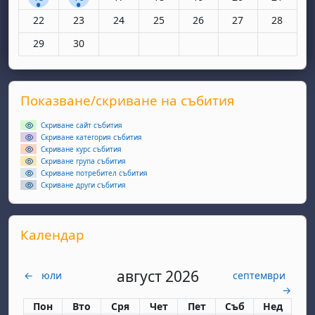
Няма събития, понеделник, 22 юни
Няма събития, вторник, 23 юни
Няма събития, сряда, 24 юни
Няма събития, четвъртък, 25 юн
Няма събития, петък, 26
Няма събития, съ
Няма съби
22
23
24
25
26
27
28
Няма събития, понеделник, 29 юни
Няма събития, вторник, 30 юни
29
30
Supplementary blocks
Прескочи Показване/скриване на събития
Показване/скриване на събития
Скриване сайт събития
Скриване категория събития
Скриване курс събития
Скриване група събития
Скриване потребител събития
Скриване други събития
Прескочи Календар
Календар
август 2026
←
юли
септември
→
Понеделник
вторник
сряда
четвъртък
петък
събота
неделя
Пон
Вто
Сря
Чет
Пет
Съб
Нед