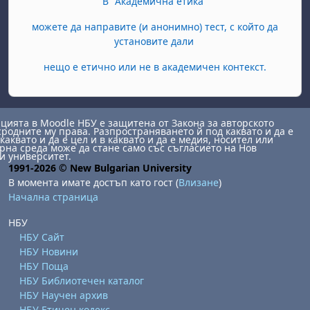
В "Академична етика"
можете да направите (и анонимно) тест, с който да
установите дали
нещо е етично или не в академичен контекст.
ията в Moodle НБУ е защитена от Закона за авторското
сродните му права. Разпространяването й под каквато и да е
каквато и да е цел и в каквато и да е медия, носител или
на среда може да стане само със съгласието на Нов
и университет.
1991-2026 © New Bulgarian University
В момента имате достъп като гост (
Влизане
)
Начална страница
НБУ
НБУ Сайт
НБУ Новини
НБУ Поща
НБУ Библиотечен каталог
НБУ Научен архив
НБУ Етичен кодекс