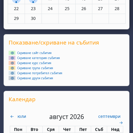
Няма събития, понеделник, 22 юни
Няма събития, вторник, 23 юни
Няма събития, сряда, 24 юни
Няма събития, четвъртък, 25 юн
Няма събития, петък, 26
Няма събития, съ
Няма съби
22
23
24
25
26
27
28
Няма събития, понеделник, 29 юни
Няма събития, вторник, 30 юни
29
30
Supplementary blocks
Прескочи Показване/скриване на събития
Показване/скриване на събития
Скриване сайт събития
Скриване категория събития
Скриване курс събития
Скриване група събития
Скриване потребител събития
Скриване други събития
Прескочи Календар
Календар
август 2026
←
юли
септември
→
Понеделник
вторник
сряда
четвъртък
петък
събота
неделя
Пон
Вто
Сря
Чет
Пет
Съб
Нед