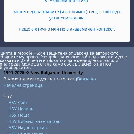
В "Академична етика"
можете да направите (и анонимно) тест, с който да
установите дали
нещо е етично или не в академичен контекст.
ията в Moodle НБУ е защитена от Закона за авторското
сродните му права. Разпространяването й под каквато и да е
каквато и да е цел и в каквато и да е медия, носител или
на среда може да стане само със съгласието на Нов
и университет.
1991-2026 © New Bulgarian University
В момента имате достъп като гост (
Влизане
)
Начална страница
НБУ
НБУ Сайт
НБУ Новини
НБУ Поща
НБУ Библиотечен каталог
НБУ Научен архив
НБУ Етичен кодекс