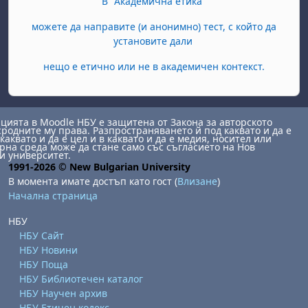
В "Академична етика"
можете да направите (и анонимно) тест, с който да
установите дали
нещо е етично или не в академичен контекст.
ията в Moodle НБУ е защитена от Закона за авторското
сродните му права. Разпространяването й под каквато и да е
каквато и да е цел и в каквато и да е медия, носител или
на среда може да стане само със съгласието на Нов
и университет.
1991-2026 © New Bulgarian University
В момента имате достъп като гост (
Влизане
)
Начална страница
НБУ
НБУ Сайт
НБУ Новини
НБУ Поща
НБУ Библиотечен каталог
НБУ Научен архив
НБУ Етичен кодекс