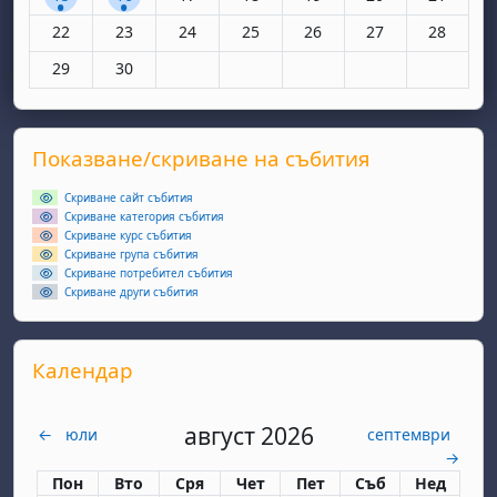
Няма събития, понеделник, 22 юни
Няма събития, вторник, 23 юни
Няма събития, сряда, 24 юни
Няма събития, четвъртък, 25 юн
Няма събития, петък, 26
Няма събития, съ
Няма съби
22
23
24
25
26
27
28
Няма събития, понеделник, 29 юни
Няма събития, вторник, 30 юни
29
30
Supplementary blocks
Прескочи Показване/скриване на събития
Показване/скриване на събития
Скриване сайт събития
Скриване категория събития
Скриване курс събития
Скриване група събития
Скриване потребител събития
Скриване други събития
Прескочи Календар
Календар
август 2026
←
юли
септември
→
Понеделник
вторник
сряда
четвъртък
петък
събота
неделя
Пон
Вто
Сря
Чет
Пет
Съб
Нед