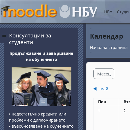
Прескочи на основнот
НБУ
Студе
Блокове
Прескочи Консултации за студенти
Консултации за
Календар
Страничен панел
студенти
Начална страница
продължаване и завършване
на обучението
Месец
◀︎
май
Понеделник
вт
Пон
Вт
Няма събития, по
Няма
1
2
•
недостатъчно кредити или
проблеми с дипломирането
•
възобновяване на обучението