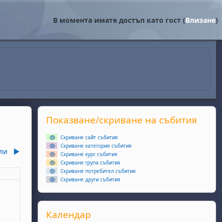
В момента имате достъп като гост (
Влизане
)
Supplementary blocks
Прескочи Показване/скриване на събития
Показване/скриване на събития
Скриване сайт събития
Скриване категория събития
ли
▶︎
Скриване курс събития
Скриване група събития
Скриване потребител събития
еля
Скриване други събития
ота, 6 юни
събития, неделя, 7 юни
Прескочи Календар
Календар