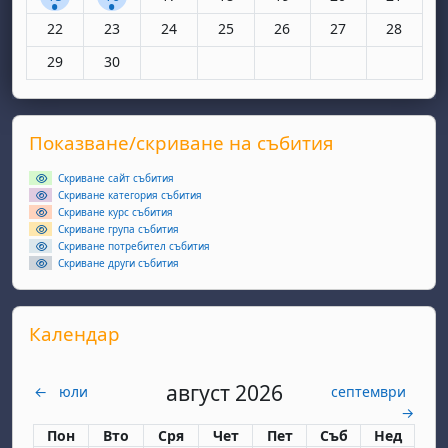
Няма събития, понеделник, 22 юни
Няма събития, вторник, 23 юни
Няма събития, сряда, 24 юни
Няма събития, четвъртък, 25 юн
Няма събития, петък, 26
Няма събития, съ
Няма съби
22
23
24
25
26
27
28
Няма събития, понеделник, 29 юни
Няма събития, вторник, 30 юни
29
30
Supplementary blocks
Прескочи Показване/скриване на събития
Показване/скриване на събития
Скриване сайт събития
Скриване категория събития
Скриване курс събития
Скриване група събития
Скриване потребител събития
Скриване други събития
Прескочи Календар
Календар
август 2026
←
юли
септември
→
Понеделник
вторник
сряда
четвъртък
петък
събота
неделя
Пон
Вто
Сря
Чет
Пет
Съб
Нед