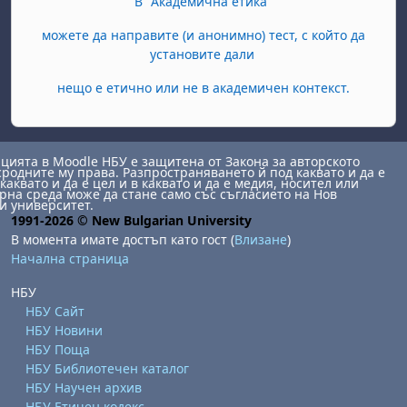
В "Академична етика"
можете да направите (и анонимно) тест, с който да
установите дали
нещо е етично или не в академичен контекст.
ията в Moodle НБУ е защитена от Закона за авторското
сродните му права. Разпространяването й под каквато и да е
каквато и да е цел и в каквато и да е медия, носител или
на среда може да стане само със съгласието на Нов
и университет.
1991-2026 © New Bulgarian University
В момента имате достъп като гост (
Влизане
)
Начална страница
НБУ
НБУ Сайт
НБУ Новини
НБУ Поща
НБУ Библиотечен каталог
НБУ Научен архив
НБУ Етичен кодекс