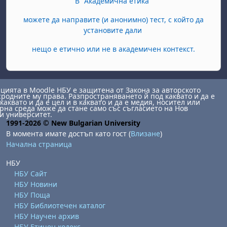
В "Академична етика"
можете да направите (и анонимно) тест, с който да
установите дали
нещо е етично или не в академичен контекст.
ията в Moodle НБУ е защитена от Закона за авторското
сродните му права. Разпространяването й под каквато и да е
каквато и да е цел и в каквато и да е медия, носител или
на среда може да стане само със съгласието на Нов
и университет.
1991-2026 © New Bulgarian University
В момента имате достъп като гост (
Влизане
)
Начална страница
НБУ
НБУ Сайт
НБУ Новини
НБУ Поща
НБУ Библиотечен каталог
НБУ Научен архив
НБУ Етичен кодекс