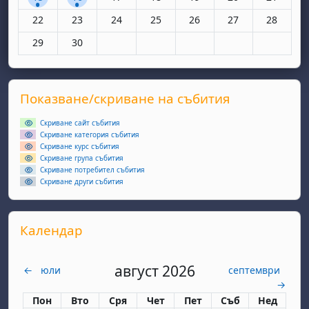
Няма събития, понеделник, 22 юни
Няма събития, вторник, 23 юни
Няма събития, сряда, 24 юни
Няма събития, четвъртък, 25 юн
Няма събития, петък, 26
Няма събития, съ
Няма съби
22
23
24
25
26
27
28
Няма събития, понеделник, 29 юни
Няма събития, вторник, 30 юни
29
30
Supplementary blocks
Прескочи Показване/скриване на събития
Показване/скриване на събития
Скриване сайт събития
Скриване категория събития
Скриване курс събития
Скриване група събития
Скриване потребител събития
Скриване други събития
Прескочи Календар
Календар
август 2026
←
юли
септември
→
Понеделник
вторник
сряда
четвъртък
петък
събота
неделя
Пон
Вто
Сря
Чет
Пет
Съб
Нед