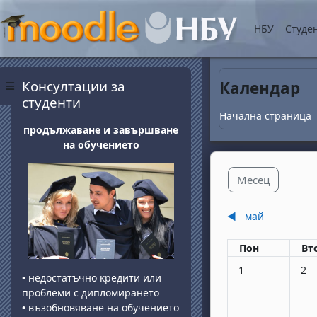
Прескочи на основнот
НБУ
Студе
Блокове
Прескочи Консултации за студенти
Консултации за
Календар
Страничен панел
студенти
Начална страница
продължаване и завършване
на обучението
Месец
◀︎
май
Понеделник
вт
Пон
Вт
Няма събития, по
Няма
1
2
•
недостатъчно кредити или
проблеми с дипломирането
•
възобновяване на обучението