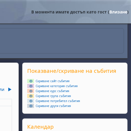
В момента имате достъп като гост (
Влизане
)
Supplementary blocks
Прескочи Показване/скриване на събития
Показване/скриване на събития
Скриване сайт събития
Скриване категория събития
ли
▶︎
Скриване курс събития
Скриване група събития
Скриване потребител събития
еля
Скриване други събития
ота, 6 юни
събития, неделя, 7 юни
Прескочи Календар
Календар