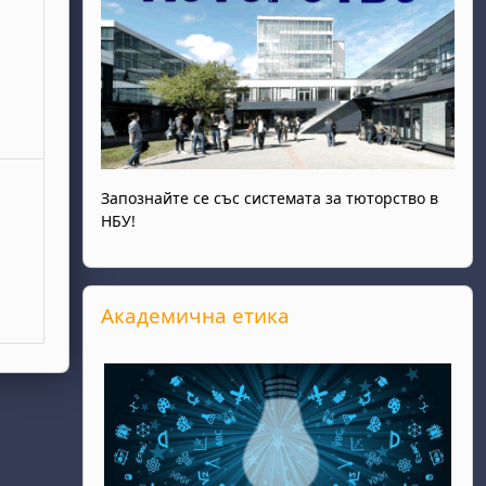
Запознайте се със системата за тюторство в
НБУ!
Прескочи Академична етика
Академична етика