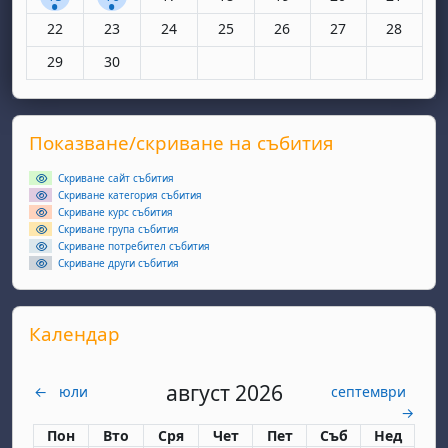
Няма събития, понеделник, 22 юни
Няма събития, вторник, 23 юни
Няма събития, сряда, 24 юни
Няма събития, четвъртък, 25 юн
Няма събития, петък, 26
Няма събития, съ
Няма съби
22
23
24
25
26
27
28
Няма събития, понеделник, 29 юни
Няма събития, вторник, 30 юни
29
30
Supplementary blocks
Прескочи Показване/скриване на събития
Показване/скриване на събития
Скриване сайт събития
Скриване категория събития
Скриване курс събития
Скриване група събития
Скриване потребител събития
Скриване други събития
Прескочи Календар
Календар
август 2026
←
юли
септември
→
Понеделник
вторник
сряда
четвъртък
петък
събота
неделя
Пон
Вто
Сря
Чет
Пет
Съб
Нед