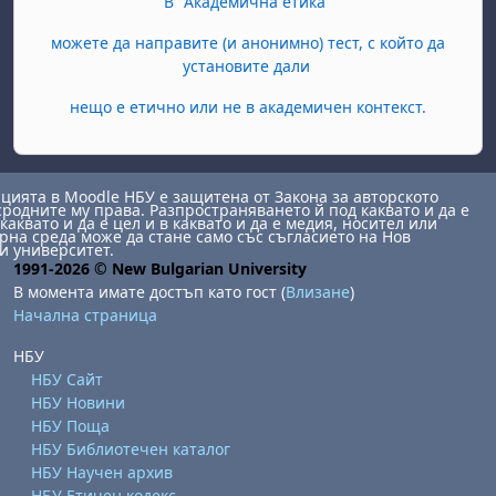
В "Академична етика"
можете да направите (и анонимно) тест, с който да
установите дали
нещо е етично или не в академичен контекст.
ията в Moodle НБУ е защитена от Закона за авторското
сродните му права. Разпространяването й под каквато и да е
каквато и да е цел и в каквато и да е медия, носител или
на среда може да стане само със съгласието на Нов
и университет.
1991-2026 © New Bulgarian University
В момента имате достъп като гост (
Влизане
)
Начална страница
НБУ
НБУ Сайт
НБУ Новини
НБУ Поща
НБУ Библиотечен каталог
НБУ Научен архив
НБУ Етичен кодекс