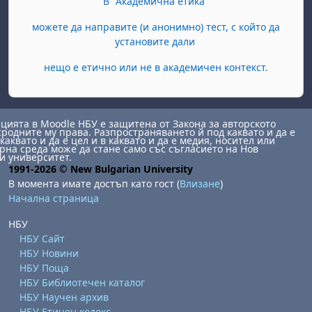
В "Академична етика"
можете да направите (и анонимно) тест, с който да
установите дали
нещо е етично или не в академичен контекст.
ията в Moodle НБУ е защитена от Закона за авторското
сродните му права. Разпространяването й под каквато и да е
каквато и да е цел и в каквато и да е медия, носител или
на среда може да стане само със съгласието на Нов
и университет.
1991-2026 © New Bulgarian University
В момента имате достъп като гост (
Влизане
)
Начална страница
НБУ
НБУ Сайт
НБУ Новини
НБУ Поща
НБУ Библиотечен каталог
НБУ Научен архив
НБУ Етичен кодекс