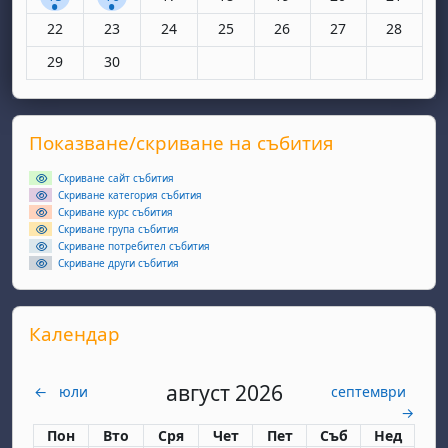
Няма събития, понеделник, 22 юни
Няма събития, вторник, 23 юни
Няма събития, сряда, 24 юни
Няма събития, четвъртък, 25 юн
Няма събития, петък, 26
Няма събития, съ
Няма съби
22
23
24
25
26
27
28
Няма събития, понеделник, 29 юни
Няма събития, вторник, 30 юни
29
30
Supplementary blocks
Прескочи Показване/скриване на събития
Показване/скриване на събития
Скриване сайт събития
Скриване категория събития
Скриване курс събития
Скриване група събития
Скриване потребител събития
Скриване други събития
Прескочи Календар
Календар
август 2026
←
юли
септември
→
Понеделник
вторник
сряда
четвъртък
петък
събота
неделя
Пон
Вто
Сря
Чет
Пет
Съб
Нед