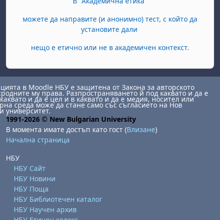
В "Академична етика"
можете да направите (и анонимно) тест, с който да
установите дали
нещо е етично или не в академичен контекст.
ията в Moodle НБУ е защитена от Закона за авторското
сродните му права. Разпространяването й под каквато и да е
каквато и да е цел и в каквато и да е медия, носител или
на среда може да стане само със съгласието на Нов
и университет.
1991-2026 © New Bulgarian University
В момента имате достъп като гост (
Влизане
)
Начална страница
НБУ
НБУ Сайт
НБУ Новини
НБУ Поща
НБУ Библиотечен каталог
НБУ Научен архив
НБУ Етичен кодекс