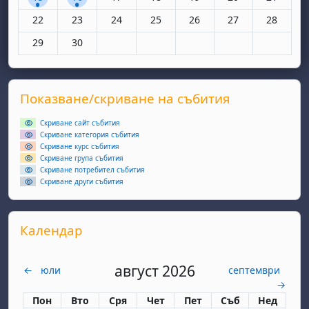
Няма събития, понеделник, 22 юни
Няма събития, вторник, 23 юни
Няма събития, сряда, 24 юни
Няма събития, четвъртък, 25 юн
Няма събития, петък, 26
Няма събития, съ
Няма съби
22
23
24
25
26
27
28
Няма събития, понеделник, 29 юни
Няма събития, вторник, 30 юни
29
30
Supplementary blocks
Прескочи Показване/скриване на събития
Показване/скриване на събития
Скриване сайт събития
Скриване категория събития
Скриване курс събития
Скриване група събития
Скриване потребител събития
Скриване други събития
Прескочи Календар
Календар
август 2026
←
юли
септември
→
Понеделник
вторник
сряда
четвъртък
петък
събота
неделя
Пон
Вто
Сря
Чет
Пет
Съб
Нед