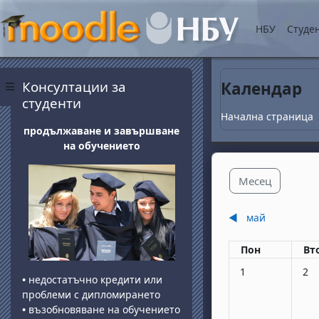
Прескочи на основнот
НБУ
Студе
Блокове
Прескочи Консултации за студенти
Консултации за
Календар
Страничен панел
студенти
Начална страница
продължаване и завършване
на обучението
Месец
◀︎
май
Понеделник
вт
Пон
Вт
Няма събития, по
Няма
1
2
•
недостатъчно кредити или
проблеми с дипломирането
•
възобновяване на обучението