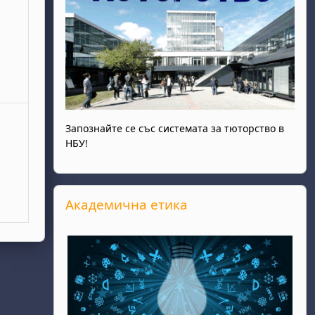
Запознайте се със системата за тюторство в
НБУ!
Прескочи Академична етика
Академична етика