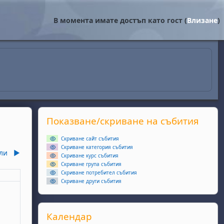
В момента имате достъп като гост (
Влизане
)
Supplementary blocks
Прескочи Показване/скриване на събития
Показване/скриване на събития
Скриване сайт събития
Скриване категория събития
ли
▶︎
Скриване курс събития
Скриване група събития
Скриване потребител събития
еля
Скриване други събития
ота, 6 юни
събития, неделя, 7 юни
Прескочи Календар
Календар