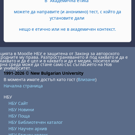
В "Академична етика"
можете да направите (и анонимно) тест, с който да
установите дали
нещо е етично или не в академичен контекст.
ията в Moodle НБУ е защитена от Закона за авторското
сродните му права. Разпространяването й под каквато и да е
каквато и да е цел и в каквато и да е медия, носител или
на среда може да стане само със съгласието на Нов
и университет.
1991-2026 © New Bulgarian University
В момента имате достъп като гост (
Влизане
)
Начална страница
НБУ
НБУ Сайт
НБУ Новини
НБУ Поща
НБУ Библиотечен каталог
НБУ Научен архив
НБУ Етичен кодекс