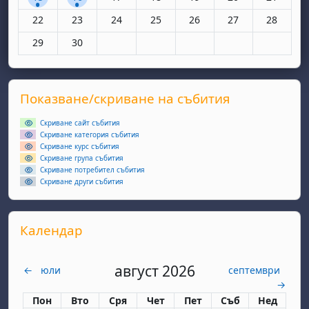
Няма събития, понеделник, 22 юни
Няма събития, вторник, 23 юни
Няма събития, сряда, 24 юни
Няма събития, четвъртък, 25 юн
Няма събития, петък, 26
Няма събития, съ
Няма съби
22
23
24
25
26
27
28
Няма събития, понеделник, 29 юни
Няма събития, вторник, 30 юни
29
30
Supplementary blocks
Прескочи Показване/скриване на събития
Показване/скриване на събития
Скриване сайт събития
Скриване категория събития
Скриване курс събития
Скриване група събития
Скриване потребител събития
Скриване други събития
Прескочи Календар
Календар
август 2026
←
юли
септември
→
Понеделник
вторник
сряда
четвъртък
петък
събота
неделя
Пон
Вто
Сря
Чет
Пет
Съб
Нед