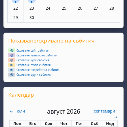
Няма събития, понеделник, 22 юни
Няма събития, вторник, 23 юни
Няма събития, сряда, 24 юни
Няма събития, четвъртък, 25 юн
Няма събития, петък, 26
Няма събития, съ
Няма съби
22
23
24
25
26
27
28
Няма събития, понеделник, 29 юни
Няма събития, вторник, 30 юни
29
30
Supplementary blocks
Прескочи Показване/скриване на събития
Показване/скриване на събития
Скриване сайт събития
Скриване категория събития
Скриване курс събития
Скриване група събития
Скриване потребител събития
Скриване други събития
Прескочи Календар
Календар
август 2026
←
юли
септември
→
Понеделник
вторник
сряда
четвъртък
петък
събота
неделя
Пон
Вто
Сря
Чет
Пет
Съб
Нед