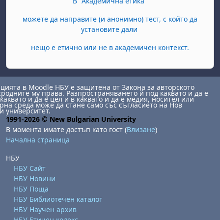
В "Академична етика"
можете да направите (и анонимно) тест, с който да
установите дали
нещо е етично или не в академичен контекст.
ията в Moodle НБУ е защитена от Закона за авторското
сродните му права. Разпространяването й под каквато и да е
каквато и да е цел и в каквато и да е медия, носител или
на среда може да стане само със съгласието на Нов
и университет.
1991-2026 © New Bulgarian University
В момента имате достъп като гост (
Влизане
)
Начална страница
НБУ
НБУ Сайт
НБУ Новини
НБУ Поща
НБУ Библиотечен каталог
НБУ Научен архив
НБУ Етичен кодекс