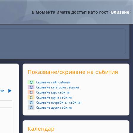
В момента имате достъп като гост (
Влизане
)
Supplementary blocks
Прескочи Показване/скриване на събития
Показване/скриване на събития
Скриване сайт събития
Скриване категория събития
ли
▶︎
Скриване курс събития
Скриване група събития
Скриване потребител събития
еля
Скриване други събития
ота, 6 юни
събития, неделя, 7 юни
Прескочи Календар
Календар