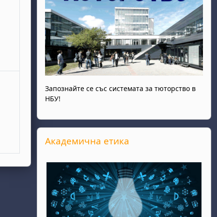
Запознайте се със системата за тюторство в
НБУ!
Прескочи Академична етика
Академична етика