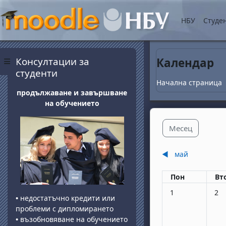
Прескочи на основнот
НБУ
Студе
Блокове
Прескочи Консултации за студенти
Консултации за
Календар
Страничен панел
студенти
Начална страница
продължаване и завършване
на обучението
Месец
◀︎
май
Понеделник
вт
Пон
Вт
Няма събития, по
Няма
1
2
•
недостатъчно кредити или
проблеми с дипломирането
•
възобновяване на обучението