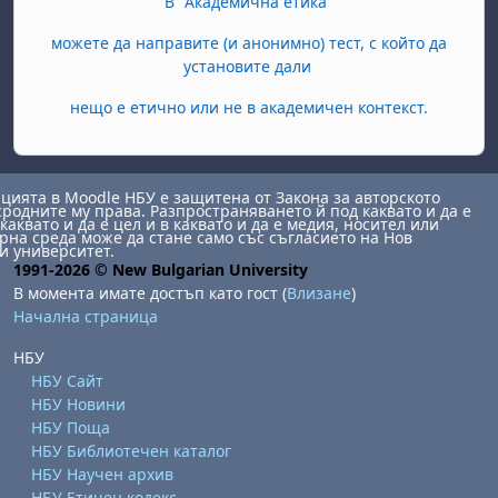
В "Академична етика"
можете да направите (и анонимно) тест, с който да
установите дали
нещо е етично или не в академичен контекст.
ията в Moodle НБУ е защитена от Закона за авторското
сродните му права. Разпространяването й под каквато и да е
каквато и да е цел и в каквато и да е медия, носител или
на среда може да стане само със съгласието на Нов
и университет.
1991-2026 © New Bulgarian University
В момента имате достъп като гост (
Влизане
)
Начална страница
НБУ
НБУ Сайт
НБУ Новини
НБУ Поща
НБУ Библиотечен каталог
НБУ Научен архив
НБУ Етичен кодекс