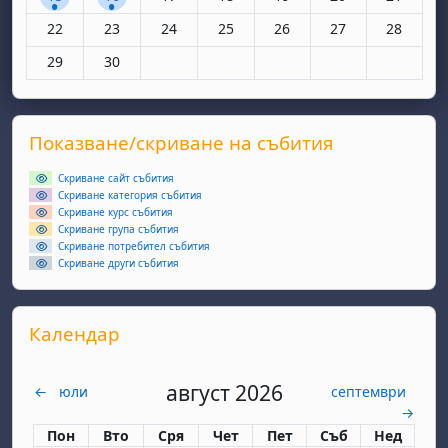
Няма събития, понеделник, 22 юни
Няма събития, вторник, 23 юни
Няма събития, сряда, 24 юни
Няма събития, четвъртък, 25 юн
Няма събития, петък, 26
Няма събития, съ
Няма съби
22
23
24
25
26
27
28
Няма събития, понеделник, 29 юни
Няма събития, вторник, 30 юни
29
30
Supplementary blocks
Прескочи Показване/скриване на събития
Показване/скриване на събития
Скриване сайт събития
Скриване категория събития
Скриване курс събития
Скриване група събития
Скриване потребител събития
Скриване други събития
Прескочи Календар
Календар
август 2026
←
юли
септември
→
Понеделник
вторник
сряда
четвъртък
петък
събота
неделя
Пон
Вто
Сря
Чет
Пет
Съб
Нед