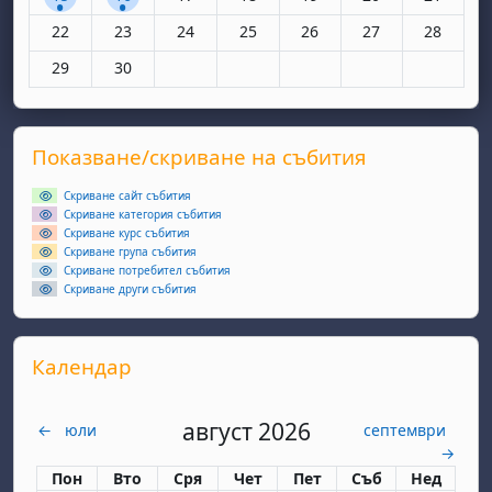
Няма събития, понеделник, 22 юни
Няма събития, вторник, 23 юни
Няма събития, сряда, 24 юни
Няма събития, четвъртък, 25 юн
Няма събития, петък, 26
Няма събития, съ
Няма съби
22
23
24
25
26
27
28
Няма събития, понеделник, 29 юни
Няма събития, вторник, 30 юни
29
30
Supplementary blocks
Прескочи Показване/скриване на събития
Показване/скриване на събития
Скриване сайт събития
Скриване категория събития
Скриване курс събития
Скриване група събития
Скриване потребител събития
Скриване други събития
Прескочи Календар
Календар
август 2026
←
юли
септември
→
Понеделник
вторник
сряда
четвъртък
петък
събота
неделя
Пон
Вто
Сря
Чет
Пет
Съб
Нед