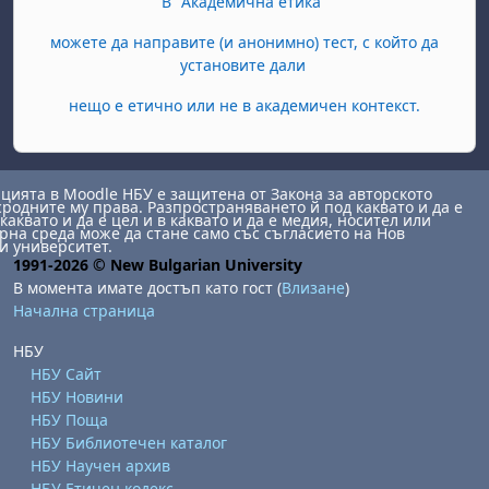
В "Академична етика"
можете да направите (и анонимно) тест, с който да
установите дали
нещо е етично или не в академичен контекст.
ията в Moodle НБУ е защитена от Закона за авторското
сродните му права. Разпространяването й под каквато и да е
каквато и да е цел и в каквато и да е медия, носител или
на среда може да стане само със съгласието на Нов
и университет.
1991-2026 © New Bulgarian University
В момента имате достъп като гост (
Влизане
)
Начална страница
НБУ
НБУ Сайт
НБУ Новини
НБУ Поща
НБУ Библиотечен каталог
НБУ Научен архив
НБУ Етичен кодекс