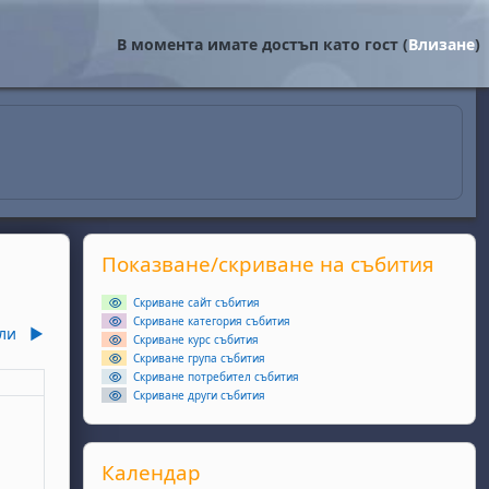
В момента имате достъп като гост (
Влизане
)
Supplementary blocks
Прескочи Показване/скриване на събития
Показване/скриване на събития
Скриване сайт събития
Скриване категория събития
ли
▶︎
Скриване курс събития
Скриване група събития
Скриване потребител събития
еля
Скриване други събития
ота, 6 юни
събития, неделя, 7 юни
Прескочи Календар
Календар