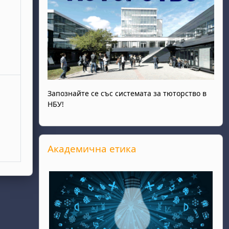
Запознайте се със системата за тюторство в
НБУ!
Прескочи Академична етика
Академична етика