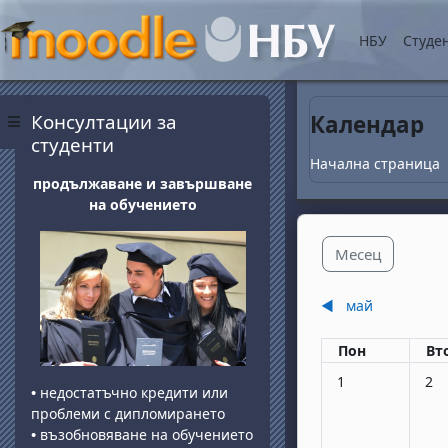
Прескочи на основнот
НБУ
Студе
Блокове
Прескочи Консултации за студенти
Консултации за
Календар
Страничен панел
студенти
Начална страница
продължаване и завършване
на обучението
Месец
◀︎
май
Понеделник
вт
Пон
Вт
Няма събития, по
Няма
1
2
•
недостатъчно кредити или
проблеми с дипломирането
•
възобновяване на обучението