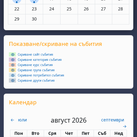
Няма събития, понеделник, 22 юни
Няма събития, вторник, 23 юни
Няма събития, сряда, 24 юни
Няма събития, четвъртък, 25 юн
Няма събития, петък, 26
Няма събития, съ
Няма съби
22
23
24
25
26
27
28
Няма събития, понеделник, 29 юни
Няма събития, вторник, 30 юни
29
30
Supplementary blocks
Прескочи Показване/скриване на събития
Показване/скриване на събития
Скриване сайт събития
Скриване категория събития
Скриване курс събития
Скриване група събития
Скриване потребител събития
Скриване други събития
Прескочи Календар
Календар
август 2026
←
юли
септември
→
Понеделник
вторник
сряда
четвъртък
петък
събота
неделя
Пон
Вто
Сря
Чет
Пет
Съб
Нед