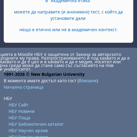
В "Академична етика"
можете да направите (и анонимно) тест, с който да
установите дали
нещо е етично или не в академичен контекст.
ията в Moodle НБУ е защитена от Закона за авторското
сродните му права. Разпространяването й под каквато и да е
каквато и да е цел и в каквато и да е медия, носител или
на среда може да стане само със съгласието на Нов
и университет.
1991-2026 © New Bulgarian University
В момента имате достъп като гост (
Влизане
)
Начална страница
НБУ
НБУ Сайт
НБУ Новини
НБУ Поща
НБУ Библиотечен каталог
НБУ Научен архив
НБУ Етичен кодекс