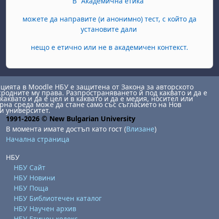
В "Академична етика"
можете да направите (и анонимно) тест, с който да
установите дали
нещо е етично или не в академичен контекст.
ията в Moodle НБУ е защитена от Закона за авторското
сродните му права. Разпространяването й под каквато и да е
каквато и да е цел и в каквато и да е медия, носител или
на среда може да стане само със съгласието на Нов
и университет.
1991-2026 © New Bulgarian University
В момента имате достъп като гост (
Влизане
)
Начална страница
НБУ
НБУ Сайт
НБУ Новини
НБУ Поща
НБУ Библиотечен каталог
НБУ Научен архив
НБУ Етичен кодекс