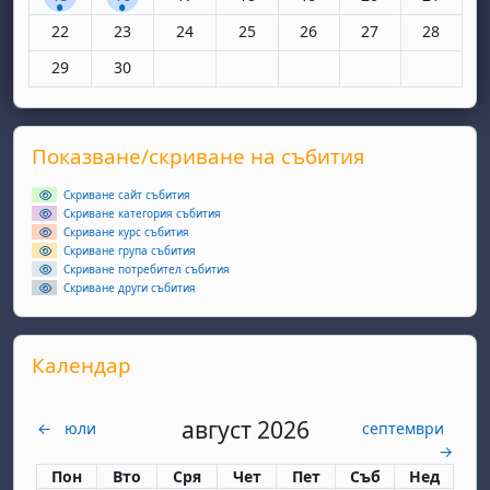
Няма събития, понеделник, 22 юни
Няма събития, вторник, 23 юни
Няма събития, сряда, 24 юни
Няма събития, четвъртък, 25 юн
Няма събития, петък, 26
Няма събития, съ
Няма съби
22
23
24
25
26
27
28
Няма събития, понеделник, 29 юни
Няма събития, вторник, 30 юни
29
30
Supplementary blocks
Прескочи Показване/скриване на събития
Показване/скриване на събития
Скриване сайт събития
Скриване категория събития
Скриване курс събития
Скриване група събития
Скриване потребител събития
Скриване други събития
Прескочи Календар
Календар
август 2026
←
юли
септември
→
Понеделник
вторник
сряда
четвъртък
петък
събота
неделя
Пон
Вто
Сря
Чет
Пет
Съб
Нед