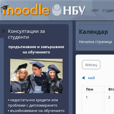
Прескочи на основнот
НБУ
Студе
Блокове
Прескочи Консултации за студенти
Консултации за
Календар
Страничен панел
студенти
Начална страница
продължаване и завършване
на обучението
Месец
◀︎
май
Понеделник
вт
Пон
Вт
Няма събития, по
Няма
1
2
•
недостатъчно кредити или
проблеми с дипломирането
•
възобновяване на обучението