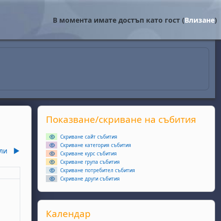
В момента имате достъп като гост (
Влизане
)
Supplementary blocks
Прескочи Показване/скриване на събития
Показване/скриване на събития
Скриване сайт събития
Скриване категория събития
ли
▶︎
Скриване курс събития
Скриване група събития
Скриване потребител събития
еля
Скриване други събития
ота, 6 юни
събития, неделя, 7 юни
Прескочи Календар
Календар