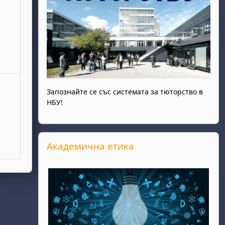
Запознайте се със системата за тюторство в
НБУ!
Прескочи Академична етика
Академична етика