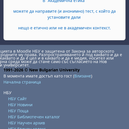
В "Академична етика"
можете да направите (и анонимно) тест, с който да
установите дали
нещо е етично или не в академичен контекст.
ията в Moodle НБУ е защитена от Закона за авторското
сродните му права. Разпространяването й под каквато и да е
каквато и да е цел и в каквато и да е медия, носител или
на среда може да стане само със съгласието на Нов
и университет.
1991-2026 © New Bulgarian University
В момента имате достъп като гост (
Влизане
)
Начална страница
НБУ
НБУ Сайт
НБУ Новини
НБУ Поща
НБУ Библиотечен каталог
НБУ Научен архив
НБУ Етичен кодекс