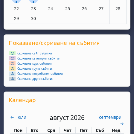
Няма събития, понеделник, 22 юни
Няма събития, вторник, 23 юни
Няма събития, сряда, 24 юни
Няма събития, четвъртък, 25 юн
Няма събития, петък, 26
Няма събития, съ
Няма съби
22
23
24
25
26
27
28
Няма събития, понеделник, 29 юни
Няма събития, вторник, 30 юни
29
30
Supplementary blocks
Прескочи Показване/скриване на събития
Показване/скриване на събития
Скриване сайт събития
Скриване категория събития
Скриване курс събития
Скриване група събития
Скриване потребител събития
Скриване други събития
Прескочи Календар
Календар
август 2026
←
юли
септември
→
Понеделник
вторник
сряда
четвъртък
петък
събота
неделя
Пон
Вто
Сря
Чет
Пет
Съб
Нед