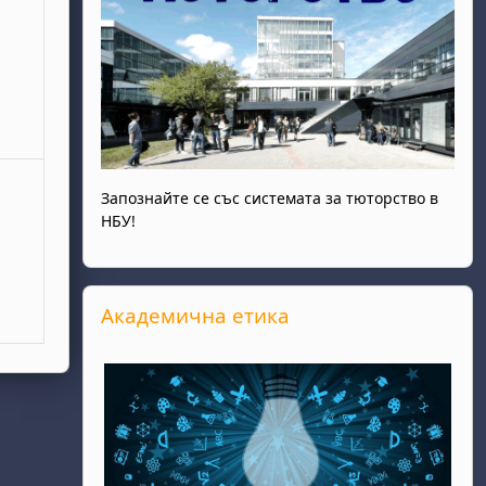
Запознайте се със системата за тюторство в
НБУ!
Прескочи Академична етика
Академична етика