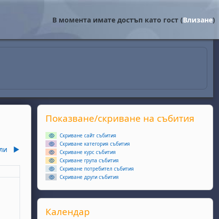
В момента имате достъп като гост (
Влизане
)
Supplementary blocks
Прескочи Показване/скриване на събития
Показване/скриване на събития
Скриване сайт събития
Скриване категория събития
ли
▶︎
Скриване курс събития
Скриване група събития
Скриване потребител събития
еля
Скриване други събития
ота, 6 юни
събития, неделя, 7 юни
Прескочи Календар
Календар