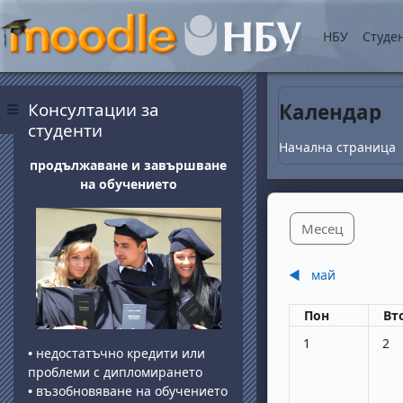
Прескочи на основнот
НБУ
Студе
Блокове
Прескочи Консултации за студенти
Консултации за
Календар
Страничен панел
студенти
Начална страница
продължаване и завършване
на обучението
Месец
◀︎
май
Понеделник
вт
Пон
Вт
Няма събития, по
Няма
1
2
•
недостатъчно кредити или
проблеми с дипломирането
•
възобновяване на обучението