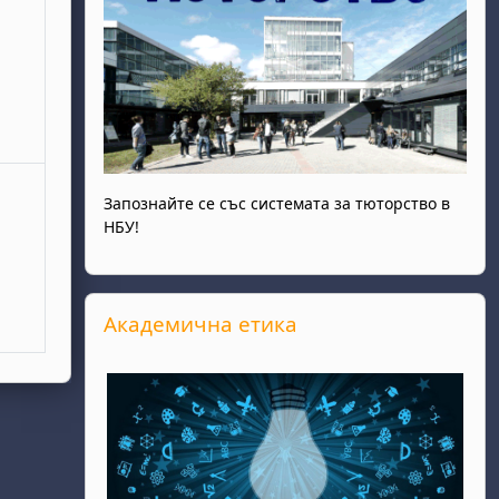
Запознайте се със системата за тюторство в
НБУ!
Прескочи Академична етика
Академична етика