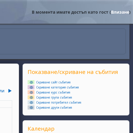
В момента имате достъп като гост (
Влизане
)
Supplementary blocks
Прескочи Показване/скриване на събития
Показване/скриване на събития
Скриване сайт събития
Скриване категория събития
ли
▶︎
Скриване курс събития
Скриване група събития
Скриване потребител събития
еля
Скриване други събития
ота, 6 юни
събития, неделя, 7 юни
Прескочи Календар
Календар