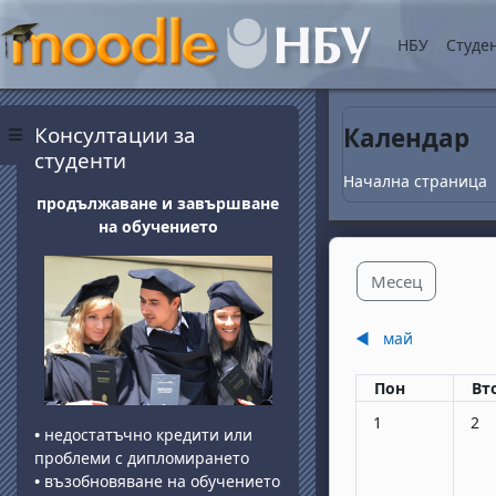
Прескочи на основнот
НБУ
Студе
Блокове
Прескочи Консултации за студенти
Консултации за
Календар
Страничен панел
студенти
Начална страница
продължаване и завършване
на обучението
Месец
◀︎
май
Понеделник
вт
Пон
Вт
Няма събития, по
Няма
1
2
•
недостатъчно кредити или
проблеми с дипломирането
•
възобновяване на обучението