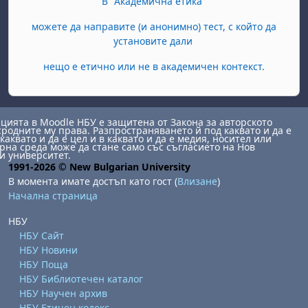
В "Академична етика"
можете да направите (и анонимно) тест, с който да
установите дали
нещо е етично или не в академичен контекст.
ията в Moodle НБУ е защитена от Закона за авторското
сродните му права. Разпространяването й под каквато и да е
каквато и да е цел и в каквато и да е медия, носител или
на среда може да стане само със съгласието на Нов
и университет.
1991-2026 © New Bulgarian University
В момента имате достъп като гост (
Влизане
)
Начална страница
НБУ
НБУ Сайт
НБУ Новини
НБУ Поща
НБУ Библиотечен каталог
НБУ Научен архив
НБУ Етичен кодекс