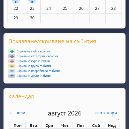
Няма събития, понеделник, 22 юни
Няма събития, вторник, 23 юни
Няма събития, сряда, 24 юни
Няма събития, четвъртък, 25 юн
Няма събития, петък, 26
Няма събития, съ
Няма съби
22
23
24
25
26
27
28
Няма събития, понеделник, 29 юни
Няма събития, вторник, 30 юни
29
30
Supplementary blocks
Прескочи Показване/скриване на събития
Показване/скриване на събития
Скриване сайт събития
Скриване категория събития
Скриване курс събития
Скриване група събития
Скриване потребител събития
Скриване други събития
Прескочи Календар
Календар
август 2026
←
юли
септември
→
Понеделник
вторник
сряда
четвъртък
петък
събота
неделя
Пон
Вто
Сря
Чет
Пет
Съб
Нед