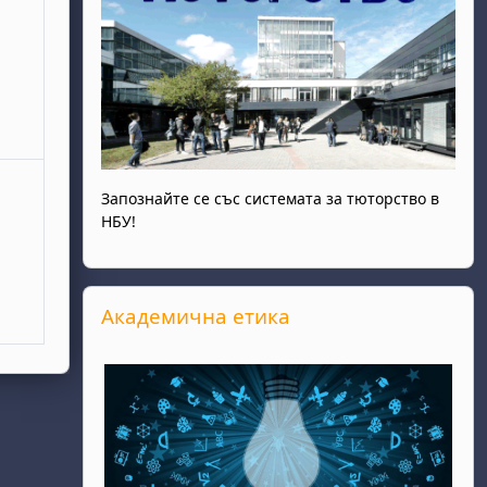
Запознайте се със системата за тюторство в
НБУ!
Прескочи Академична етика
Академична етика