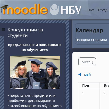
Прескочи на основнот
НБУ
Студе
Блокове
Прескочи Консултации за студенти
Консултации за
Календар
Страничен панел
студенти
Начална страница
продължаване и завършване
на обучението
Месец
◀︎
май
Понеделник
вт
Пон
Вт
Няма събития, по
Няма
1
2
•
недостатъчно кредити или
проблеми с дипломирането
•
възобновяване на обучението