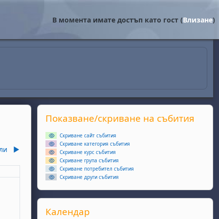
В момента имате достъп като гост (
Влизане
)
Supplementary blocks
Прескочи Показване/скриване на събития
Показване/скриване на събития
Скриване сайт събития
Скриване категория събития
ли
▶︎
Скриване курс събития
Скриване група събития
Скриване потребител събития
еля
Скриване други събития
ота, 6 юни
събития, неделя, 7 юни
Прескочи Календар
Календар