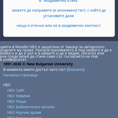
В "Академична етика"
можете да направите (и анонимно) тест, с който да
установите дали
нещо е етично или не в академичен контекст.
ията в Moodle НБУ е защитена от Закона за авторското
сродните му права. Разпространяването й под каквато и да е
каквато и да е цел и в каквато и да е медия, носител или
на среда може да стане само със съгласието на Нов
и университет.
1991-2026 © New Bulgarian University
В момента имате достъп като гост (
Влизане
)
Начална страница
НБУ
НБУ Сайт
НБУ Новини
НБУ Поща
НБУ Библиотечен каталог
НБУ Научен архив
НБУ Етичен кодекс