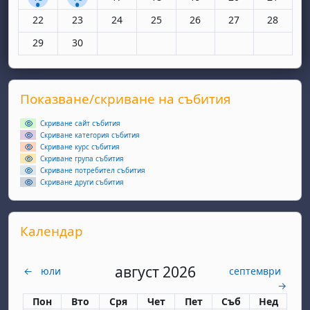
Няма събития, понеделник, 22 юни
Няма събития, вторник, 23 юни
Няма събития, сряда, 24 юни
Няма събития, четвъртък, 25 юн
Няма събития, петък, 26
Няма събития, съ
Няма съби
22
23
24
25
26
27
28
Няма събития, понеделник, 29 юни
Няма събития, вторник, 30 юни
29
30
Supplementary blocks
Прескочи Показване/скриване на събития
Показване/скриване на събития
Скриване сайт събития
Скриване категория събития
Скриване курс събития
Скриване група събития
Скриване потребител събития
Скриване други събития
Прескочи Календар
Календар
август 2026
←
юли
септември
→
Понеделник
вторник
сряда
четвъртък
петък
събота
неделя
Пон
Вто
Сря
Чет
Пет
Съб
Нед