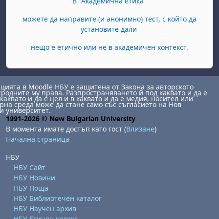
В "Академична етика"
можете да направите (и анонимно) тест, с който да
установите дали
нещо е етично или не в академичен контекст.
ията в Moodle НБУ е защитена от Закона за авторското
сродните му права. Разпространяването й под каквато и да е
каквато и да е цел и в каквато и да е медия, носител или
на среда може да стане само със съгласието на Нов
и университет.
1991-2026 © New Bulgarian University
В момента имате достъп като гост (
Влизане
)
Начална страница
НБУ
НБУ Сайт
НБУ Новини
НБУ Поща
НБУ Библиотечен каталог
НБУ Научен архив
НБУ Етичен кодекс