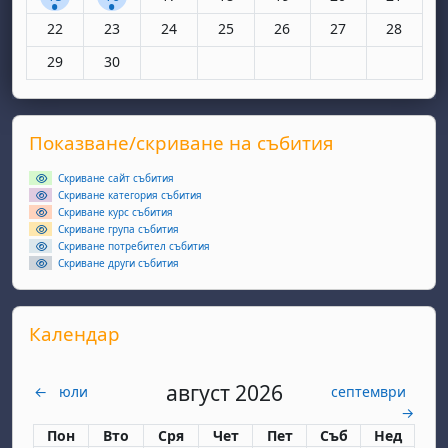
Няма събития, понеделник, 22 юни
Няма събития, вторник, 23 юни
Няма събития, сряда, 24 юни
Няма събития, четвъртък, 25 юн
Няма събития, петък, 26
Няма събития, съ
Няма съби
22
23
24
25
26
27
28
Няма събития, понеделник, 29 юни
Няма събития, вторник, 30 юни
29
30
Supplementary blocks
Прескочи Показване/скриване на събития
Показване/скриване на събития
Скриване сайт събития
Скриване категория събития
Скриване курс събития
Скриване група събития
Скриване потребител събития
Скриване други събития
Прескочи Календар
Календар
август 2026
←
юли
септември
→
Понеделник
вторник
сряда
четвъртък
петък
събота
неделя
Пон
Вто
Сря
Чет
Пет
Съб
Нед