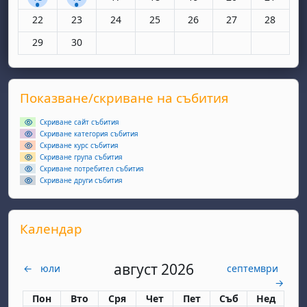
Няма събития, понеделник, 22 юни
Няма събития, вторник, 23 юни
Няма събития, сряда, 24 юни
Няма събития, четвъртък, 25 юн
Няма събития, петък, 26
Няма събития, съ
Няма съби
22
23
24
25
26
27
28
Няма събития, понеделник, 29 юни
Няма събития, вторник, 30 юни
29
30
Supplementary blocks
Прескочи Показване/скриване на събития
Показване/скриване на събития
Скриване сайт събития
Скриване категория събития
Скриване курс събития
Скриване група събития
Скриване потребител събития
Скриване други събития
Прескочи Календар
Календар
август 2026
←
юли
септември
→
Понеделник
вторник
сряда
четвъртък
петък
събота
неделя
Пон
Вто
Сря
Чет
Пет
Съб
Нед