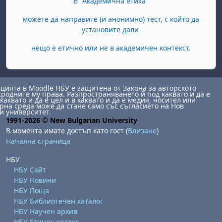
В "Академична етика"
можете да направите (и анонимно) тест, с който да
установите дали
нещо е етично или не в академичен контекст.
ията в Moodle НБУ е защитена от Закона за авторското
сродните му права. Разпространяването й под каквато и да е
каквато и да е цел и в каквато и да е медия, носител или
на среда може да стане само със съгласието на Нов
и университет.
1991-2026 © New Bulgarian University
В момента имате достъп като гост (
Влизане
)
Начална страница
НБУ
НБУ Сайт
НБУ Новини
НБУ Поща
НБУ Библиотечен каталог
НБУ Научен архив
НБУ Етичен кодекс