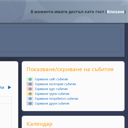
В момента имате достъп като гост (
Влизане
)
Supplementary blocks
Прескочи Показване/скриване на събития
Показване/скриване на събития
Скриване сайт събития
Скриване категория събития
ли
▶︎
Скриване курс събития
Скриване група събития
Скриване потребител събития
еля
Скриване други събития
ота, 6 юни
събития, неделя, 7 юни
Прескочи Календар
Календар