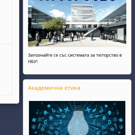
Запознайте се със системата за тюторство в
НБУ!
Прескочи Академична етика
Академична етика