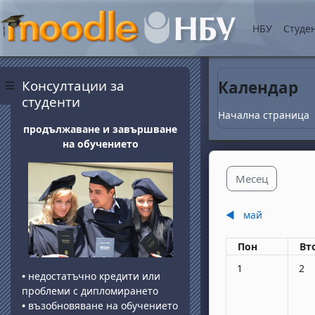
Прескочи на основнот
НБУ
Студе
Блокове
Прескочи Консултации за студенти
Консултации за
Календар
Страничен панел
студенти
Начална страница
продължаване и завършване
на обучението
Месец
◀︎
май
Понеделник
вт
Пон
Вт
Няма събития, по
Няма
1
2
•
недостатъчно кредити или
проблеми с дипломирането
•
възобновяване на обучението