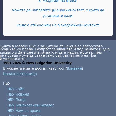
В "Академична етика"
можете да направите (и анонимно) тест, с който да
установите дали
нещо е етично или не в академичен контекст.
ията в Moodle НБУ е защитена от Закона за авторското
сродните му права. Разпространяването й под каквато и да е
каквато и да е цел и в каквато и да е медия, носител или
на среда може да стане само със съгласието на Нов
и университет.
1991-2026 © New Bulgarian University
В момента имате достъп като гост (
Влизане
)
Начална страница
НБУ
НБУ Сайт
НБУ Новини
НБУ Поща
НБУ Библиотечен каталог
НБУ Научен архив
НБУ Етичен кодекс