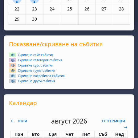
Няма събития, понеделник, 22 юни
Няма събития, вторник, 23 юни
Няма събития, сряда, 24 юни
Няма събития, четвъртък, 25 юн
Няма събития, петък, 26
Няма събития, съ
Няма съби
22
23
24
25
26
27
28
Няма събития, понеделник, 29 юни
Няма събития, вторник, 30 юни
29
30
Supplementary blocks
Прескочи Показване/скриване на събития
Показване/скриване на събития
Скриване сайт събития
Скриване категория събития
Скриване курс събития
Скриване група събития
Скриване потребител събития
Скриване други събития
Прескочи Календар
Календар
август 2026
←
юли
септември
→
Понеделник
вторник
сряда
четвъртък
петък
събота
неделя
Пон
Вто
Сря
Чет
Пет
Съб
Нед