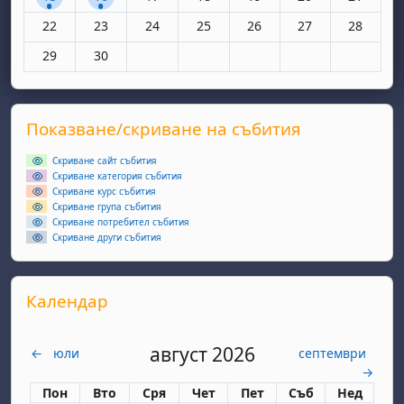
Няма събития, понеделник, 22 юни
Няма събития, вторник, 23 юни
Няма събития, сряда, 24 юни
Няма събития, четвъртък, 25 юн
Няма събития, петък, 26
Няма събития, съ
Няма съби
22
23
24
25
26
27
28
Няма събития, понеделник, 29 юни
Няма събития, вторник, 30 юни
29
30
Supplementary blocks
Прескочи Показване/скриване на събития
Показване/скриване на събития
Скриване сайт събития
Скриване категория събития
Скриване курс събития
Скриване група събития
Скриване потребител събития
Скриване други събития
Прескочи Календар
Календар
август 2026
←
юли
септември
→
Понеделник
вторник
сряда
четвъртък
петък
събота
неделя
Пон
Вто
Сря
Чет
Пет
Съб
Нед