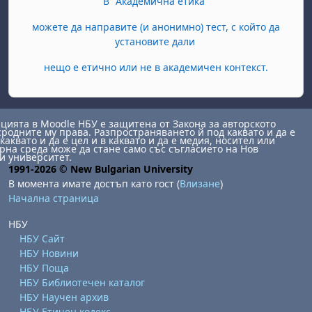
В "Академична етика"
можете да направите (и анонимно) тест, с който да
установите дали
нещо е етично или не в академичен контекст.
ията в Moodle НБУ е защитена от Закона за авторското
сродните му права. Разпространяването й под каквато и да е
каквато и да е цел и в каквато и да е медия, носител или
на среда може да стане само със съгласието на Нов
и университет.
1991-2026 © New Bulgarian University
В момента имате достъп като гост (
Влизане
)
Начална страница
НБУ
НБУ Сайт
НБУ Новини
НБУ Поща
НБУ Библиотечен каталог
НБУ Научен архив
НБУ Етичен кодекс