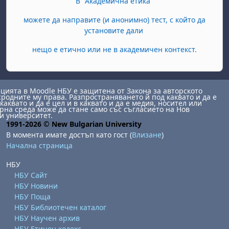
В "Академична етика"
можете да направите (и анонимно) тест, с който да
установите дали
нещо е етично или не в академичен контекст.
ията в Moodle НБУ е защитена от Закона за авторското
сродните му права. Разпространяването й под каквато и да е
каквато и да е цел и в каквато и да е медия, носител или
на среда може да стане само със съгласието на Нов
и университет.
1991-2026 © New Bulgarian University
В момента имате достъп като гост (
Влизане
)
Начална страница
НБУ
НБУ Сайт
НБУ Новини
НБУ Поща
НБУ Библиотечен каталог
НБУ Научен архив
НБУ Етичен кодекс