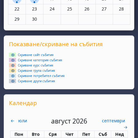
Няма събития, понеделник, 22 юни
Няма събития, вторник, 23 юни
Няма събития, сряда, 24 юни
Няма събития, четвъртък, 25 юн
Няма събития, петък, 26
Няма събития, съ
Няма съби
22
23
24
25
26
27
28
Няма събития, понеделник, 29 юни
Няма събития, вторник, 30 юни
29
30
Supplementary blocks
Прескочи Показване/скриване на събития
Показване/скриване на събития
Скриване сайт събития
Скриване категория събития
Скриване курс събития
Скриване група събития
Скриване потребител събития
Скриване други събития
Прескочи Календар
Календар
август 2026
←
юли
септември
→
Понеделник
вторник
сряда
четвъртък
петък
събота
неделя
Пон
Вто
Сря
Чет
Пет
Съб
Нед