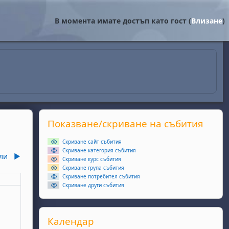
В момента имате достъп като гост (
Влизане
)
Supplementary blocks
Прескочи Показване/скриване на събития
Показване/скриване на събития
Скриване сайт събития
Скриване категория събития
ли
▶︎
Скриване курс събития
Скриване група събития
Скриване потребител събития
еля
Скриване други събития
ота, 6 юни
събития, неделя, 7 юни
Прескочи Календар
Календар