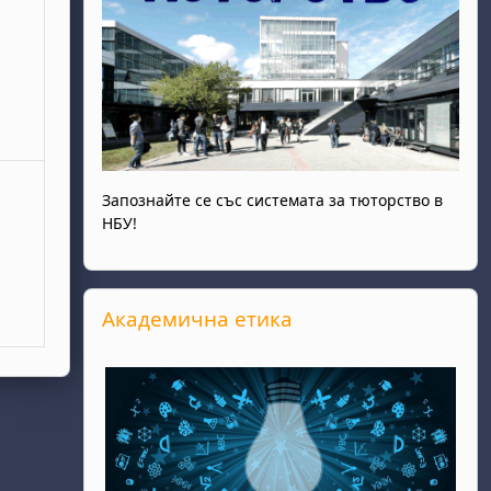
Запознайте се със системата за тюторство в
НБУ!
Прескочи Академична етика
Академична етика