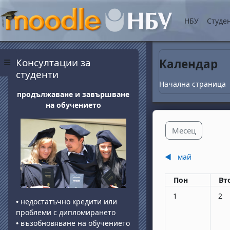
Прескочи на основнот
НБУ
Студе
Блокове
Прескочи Консултации за студенти
Консултации за
Календар
Страничен панел
студенти
Начална страница
продължаване и завършване
на обучението
Месец
◀︎
май
Понеделник
вт
Пон
Вт
Няма събития, по
Няма
1
2
•
недостатъчно кредити или
проблеми с дипломирането
•
възобновяване на обучението