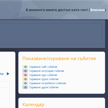
В момента имате достъп като гост (
Влизане
)
Supplementary blocks
Прескочи Показване/скриване на събития
Показване/скриване на събития
Скриване сайт събития
Скриване категория събития
ли
▶︎
Скриване курс събития
Скриване група събития
Скриване потребител събития
еля
Скриване други събития
ота, 6 юни
събития, неделя, 7 юни
Прескочи Календар
Календар