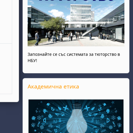
Запознайте се със системата за тюторство в
НБУ!
Прескочи Академична етика
Академична етика