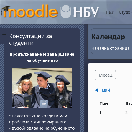
Прескочи на основнот
НБУ
Студе
Блокове
Прескочи Консултации за студенти
Консултации за
Календар
Страничен панел
студенти
Начална страница
продължаване и завършване
на обучението
Месец
◀︎
май
Понеделник
вт
Пон
Вт
Няма събития, по
Няма
1
2
•
недостатъчно кредити или
проблеми с дипломирането
•
възобновяване на обучението