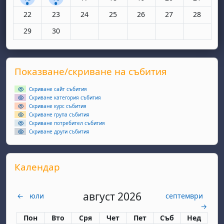
Няма събития, понеделник, 22 юни
Няма събития, вторник, 23 юни
Няма събития, сряда, 24 юни
Няма събития, четвъртък, 25 юн
Няма събития, петък, 26
Няма събития, съ
Няма съби
22
23
24
25
26
27
28
Няма събития, понеделник, 29 юни
Няма събития, вторник, 30 юни
29
30
Supplementary blocks
Прескочи Показване/скриване на събития
Показване/скриване на събития
Скриване сайт събития
Скриване категория събития
Скриване курс събития
Скриване група събития
Скриване потребител събития
Скриване други събития
Прескочи Календар
Календар
август 2026
←
юли
септември
→
Понеделник
вторник
сряда
четвъртък
петък
събота
неделя
Пон
Вто
Сря
Чет
Пет
Съб
Нед