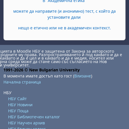
В "Академична етика"
можете да направите (и анонимно) тест, с който да
установите дали
нещо е етично или не в академичен контекст.
ията в Moodle НБУ е защитена от Закона за авторското
сродните му права. Разпространяването й под каквато и да е
каквато и да е цел и в каквато и да е медия, носител или
на среда може да стане само със съгласието на Нов
и университет.
1991-2026 © New Bulgarian University
В момента имате достъп като гост (
Влизане
)
Начална страница
НБУ
НБУ Сайт
НБУ Новини
НБУ Поща
НБУ Библиотечен каталог
НБУ Научен архив
НБУ Етичен кодекс