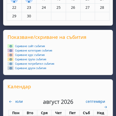
Няма събития, понеделник, 22 юни
Няма събития, вторник, 23 юни
Няма събития, сряда, 24 юни
Няма събития, четвъртък, 25 юн
Няма събития, петък, 26
Няма събития, съ
Няма съби
22
23
24
25
26
27
28
Няма събития, понеделник, 29 юни
Няма събития, вторник, 30 юни
29
30
Supplementary blocks
Прескочи Показване/скриване на събития
Показване/скриване на събития
Скриване сайт събития
Скриване категория събития
Скриване курс събития
Скриване група събития
Скриване потребител събития
Скриване други събития
Прескочи Календар
Календар
август 2026
←
юли
септември
→
Понеделник
вторник
сряда
четвъртък
петък
събота
неделя
Пон
Вто
Сря
Чет
Пет
Съб
Нед