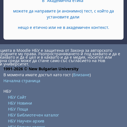
В "Академична етика"
можете да направите (и анонимно) тест, с който да
установите дали
нещо е етично или не в академичен контекст.
ията в Moodle НБУ е защитена от Закона за авторското
сродните му права. Разпространяването й под каквато и да е
каквато и да е цел и в каквато и да е медия, носител или
на среда може да стане само със съгласието на Нов
и университет.
1991-2026 © New Bulgarian University
В момента имате достъп като гост (
Влизане
)
Начална страница
НБУ
НБУ Сайт
НБУ Новини
НБУ Поща
НБУ Библиотечен каталог
НБУ Научен архив
НБУ Етичен кодекс