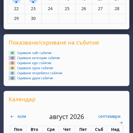
Няма събития, понеделник, 22 юни
Няма събития, вторник, 23 юни
Няма събития, сряда, 24 юни
Няма събития, четвъртък, 25 юн
Няма събития, петък, 26
Няма събития, съ
Няма съби
22
23
24
25
26
27
28
Няма събития, понеделник, 29 юни
Няма събития, вторник, 30 юни
29
30
Supplementary blocks
Прескочи Показване/скриване на събития
Показване/скриване на събития
Скриване сайт събития
Скриване категория събития
Скриване курс събития
Скриване група събития
Скриване потребител събития
Скриване други събития
Прескочи Календар
Календар
август 2026
←
юли
септември
→
Понеделник
вторник
сряда
четвъртък
петък
събота
неделя
Пон
Вто
Сря
Чет
Пет
Съб
Нед