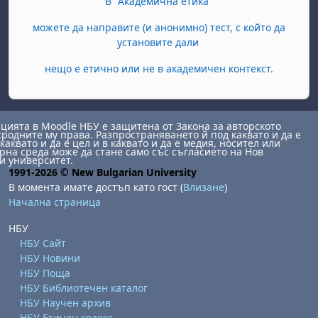
В "Академична етика"
можете да направите (и анонимно) тест, с който да
установите дали
нещо е етично или не в академичен контекст.
ията в Moodle НБУ е защитена от Закона за авторското
сродните му права. Разпространяването й под каквато и да е
каквато и да е цел и в каквато и да е медия, носител или
на среда може да стане само със съгласието на Нов
и университет.
1991-2026 © New Bulgarian University
В момента имате достъп като гост (
Влизане
)
Начална страница
НБУ
НБУ Сайт
НБУ Новини
НБУ Поща
НБУ Библиотечен каталог
НБУ Научен архив
НБУ Етичен кодекс