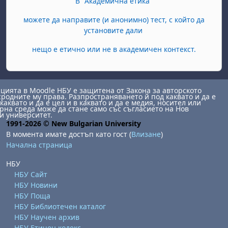
В "Академична етика"
можете да направите (и анонимно) тест, с който да
установите дали
нещо е етично или не в академичен контекст.
ията в Moodle НБУ е защитена от Закона за авторското
сродните му права. Разпространяването й под каквато и да е
каквато и да е цел и в каквато и да е медия, носител или
на среда може да стане само със съгласието на Нов
и университет.
1991-2026 © New Bulgarian University
В момента имате достъп като гост (
Влизане
)
Начална страница
НБУ
НБУ Сайт
НБУ Новини
НБУ Поща
НБУ Библиотечен каталог
НБУ Научен архив
НБУ Етичен кодекс