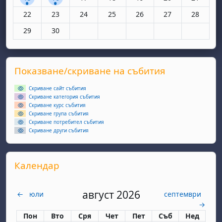
Няма събития, понеделник, 22 юни
Няма събития, вторник, 23 юни
Няма събития, сряда, 24 юни
Няма събития, четвъртък, 25 юн
Няма събития, петък, 26
Няма събития, съ
Няма съби
22
23
24
25
26
27
28
Няма събития, понеделник, 29 юни
Няма събития, вторник, 30 юни
29
30
Supplementary blocks
Прескочи Показване/скриване на събития
Показване/скриване на събития
Скриване сайт събития
Скриване категория събития
Скриване курс събития
Скриване група събития
Скриване потребител събития
Скриване други събития
Прескочи Календар
Календар
август 2026
←
юли
септември
→
Понеделник
вторник
сряда
четвъртък
петък
събота
неделя
Пон
Вто
Сря
Чет
Пет
Съб
Нед