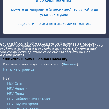
В "Академична етика"
можете да направите (и анонимно) тест, с който да
установите дали
нещо е етично или не в академичен контекст.
ията в Moodle НБУ е защитена от Закона за авторското
сродните му права. Разпространяването й под каквато и да е
каквато и да е цел и в каквато и да е медия, носител или
на среда може да стане само със съгласието на Нов
и университет.
1991-2026 © New Bulgarian University
В момента имате достъп като гост (
Влизане
)
Начална страница
НБУ
НБУ Сайт
НБУ Новини
НБУ Поща
НБУ Библиотечен каталог
НБУ Научен архив
НБУ Етичен кодекс