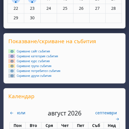
Няма събития, понеделник, 22 юни
Няма събития, вторник, 23 юни
Няма събития, сряда, 24 юни
Няма събития, четвъртък, 25 юн
Няма събития, петък, 26
Няма събития, съ
Няма съби
22
23
24
25
26
27
28
Няма събития, понеделник, 29 юни
Няма събития, вторник, 30 юни
29
30
Supplementary blocks
Прескочи Показване/скриване на събития
Показване/скриване на събития
Скриване сайт събития
Скриване категория събития
Скриване курс събития
Скриване група събития
Скриване потребител събития
Скриване други събития
Прескочи Календар
Календар
август 2026
←
юли
септември
→
Понеделник
вторник
сряда
четвъртък
петък
събота
неделя
Пон
Вто
Сря
Чет
Пет
Съб
Нед