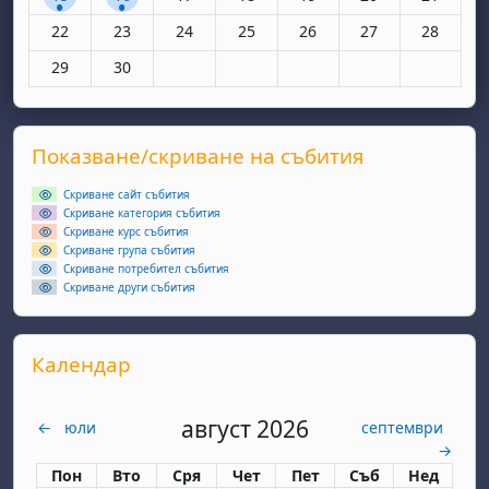
Няма събития, понеделник, 22 юни
Няма събития, вторник, 23 юни
Няма събития, сряда, 24 юни
Няма събития, четвъртък, 25 юн
Няма събития, петък, 26
Няма събития, съ
Няма съби
22
23
24
25
26
27
28
Няма събития, понеделник, 29 юни
Няма събития, вторник, 30 юни
29
30
Supplementary blocks
Прескочи Показване/скриване на събития
Показване/скриване на събития
Скриване сайт събития
Скриване категория събития
Скриване курс събития
Скриване група събития
Скриване потребител събития
Скриване други събития
Прескочи Календар
Календар
август 2026
←
юли
септември
→
Понеделник
вторник
сряда
четвъртък
петък
събота
неделя
Пон
Вто
Сря
Чет
Пет
Съб
Нед