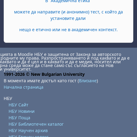
В "Академична етика"
можете да направите (и анонимно) тест, с който да
установите дали
нещо е етично или не в академичен контекст.
ията в Moodle НБУ е защитена от Закона за авторското
сродните му права. Разпространяването й под каквато и да е
каквато и да е цел и в каквато и да е медия, носител или
на среда може да стане само със съгласието на Нов
и университет.
1991-2026 © New Bulgarian University
В момента имате достъп като гост (
Влизане
)
Начална страница
НБУ
НБУ Сайт
НБУ Новини
НБУ Поща
НБУ Библиотечен каталог
НБУ Научен архив
НБУ Етичен кодекс