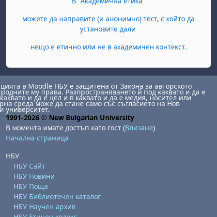
В "Академична етика"
можете да направите (и анонимно) тест, с който да
установите дали
нещо е етично или не в академичен контекст.
ията в Moodle НБУ е защитена от Закона за авторското
сродните му права. Разпространяването й под каквато и да е
каквато и да е цел и в каквато и да е медия, носител или
на среда може да стане само със съгласието на Нов
и университет.
1991-2026 © New Bulgarian University
В момента имате достъп като гост (
Влизане
)
Начална страница
НБУ
НБУ Сайт
НБУ Новини
НБУ Поща
НБУ Библиотечен каталог
НБУ Научен архив
НБУ Етичен кодекс