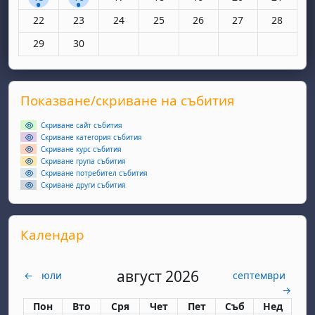
Няма събития, понеделник, 22 юни
Няма събития, вторник, 23 юни
Няма събития, сряда, 24 юни
Няма събития, четвъртък, 25 юн
Няма събития, петък, 26
Няма събития, съ
Няма съби
22
23
24
25
26
27
28
Няма събития, понеделник, 29 юни
Няма събития, вторник, 30 юни
29
30
Supplementary blocks
Прескочи Показване/скриване на събития
Показване/скриване на събития
Скриване сайт събития
Скриване категория събития
Скриване курс събития
Скриване група събития
Скриване потребител събития
Скриване други събития
Прескочи Календар
Календар
август 2026
←
юли
септември
→
Понеделник
вторник
сряда
четвъртък
петък
събота
неделя
Пон
Вто
Сря
Чет
Пет
Съб
Нед