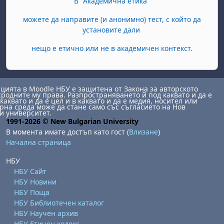
В "Академична етика"
можете да направите (и анонимно) тест, с който да
установите дали
нещо е етично или не в академичен контекст.
ията в Moodle НБУ е защитена от Закона за авторското
сродните му права. Разпространяването й под каквато и да е
каквато и да е цел и в каквато и да е медия, носител или
на среда може да стане само със съгласието на Нов
и университет.
1991-2026 © New Bulgarian University
В момента имате достъп като гост (
Влизане
)
Начална страница
НБУ
НБУ Сайт
НБУ Новини
НБУ Поща
НБУ Библиотечен каталог
НБУ Научен архив
НБУ Етичен кодекс