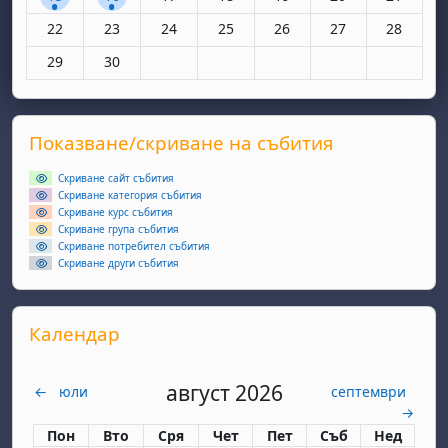
Няма събития, понеделник, 22 юни
Няма събития, вторник, 23 юни
Няма събития, сряда, 24 юни
Няма събития, четвъртък, 25 юн
Няма събития, петък, 26
Няма събития, съ
Няма съби
22
23
24
25
26
27
28
Няма събития, понеделник, 29 юни
Няма събития, вторник, 30 юни
29
30
Supplementary blocks
Прескочи Показване/скриване на събития
Показване/скриване на събития
Скриване сайт събития
Скриване категория събития
Скриване курс събития
Скриване група събития
Скриване потребител събития
Скриване други събития
Прескочи Календар
Календар
август 2026
←
юли
септември
→
Понеделник
вторник
сряда
четвъртък
петък
събота
неделя
Пон
Вто
Сря
Чет
Пет
Съб
Нед