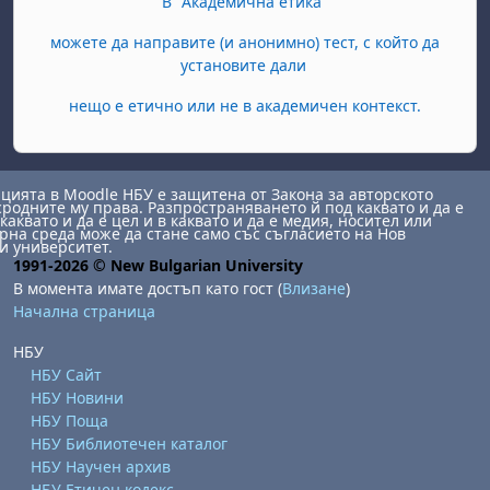
В "Академична етика"
можете да направите (и анонимно) тест, с който да
установите дали
нещо е етично или не в академичен контекст.
ията в Moodle НБУ е защитена от Закона за авторското
сродните му права. Разпространяването й под каквато и да е
каквато и да е цел и в каквато и да е медия, носител или
на среда може да стане само със съгласието на Нов
и университет.
1991-2026 © New Bulgarian University
В момента имате достъп като гост (
Влизане
)
Начална страница
НБУ
НБУ Сайт
НБУ Новини
НБУ Поща
НБУ Библиотечен каталог
НБУ Научен архив
НБУ Етичен кодекс