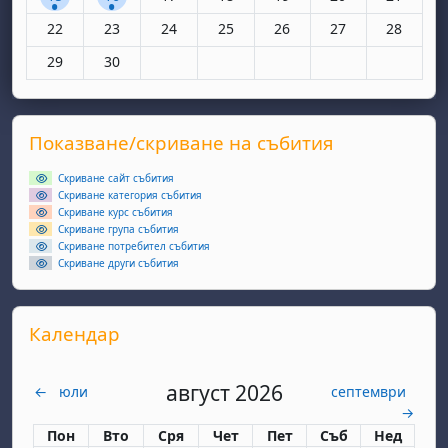
Няма събития, понеделник, 22 юни
Няма събития, вторник, 23 юни
Няма събития, сряда, 24 юни
Няма събития, четвъртък, 25 юн
Няма събития, петък, 26
Няма събития, съ
Няма съби
22
23
24
25
26
27
28
Няма събития, понеделник, 29 юни
Няма събития, вторник, 30 юни
29
30
Supplementary blocks
Прескочи Показване/скриване на събития
Показване/скриване на събития
Скриване сайт събития
Скриване категория събития
Скриване курс събития
Скриване група събития
Скриване потребител събития
Скриване други събития
Прескочи Календар
Календар
август 2026
←
юли
септември
→
Понеделник
вторник
сряда
четвъртък
петък
събота
неделя
Пон
Вто
Сря
Чет
Пет
Съб
Нед