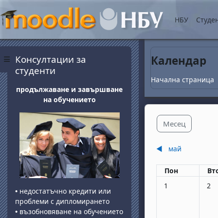
Прескочи на основнот
НБУ
Студе
Блокове
Прескочи Консултации за студенти
Консултации за
Календар
Страничен панел
студенти
Начална страница
продължаване и завършване
на обучението
Месец
◀︎
май
Понеделник
вт
Пон
Вт
Няма събития, по
Няма
1
2
•
недостатъчно кредити или
проблеми с дипломирането
•
възобновяване на обучението