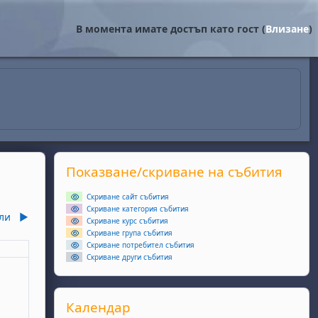
В момента имате достъп като гост (
Влизане
)
Supplementary blocks
Прескочи Показване/скриване на събития
Показване/скриване на събития
Скриване сайт събития
Скриване категория събития
ли
▶︎
Скриване курс събития
Скриване група събития
Скриване потребител събития
еля
Скриване други събития
ота, 6 юни
събития, неделя, 7 юни
Прескочи Календар
Календар