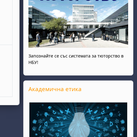
Запознайте се със системата за тюторство в
НБУ!
Прескочи Академична етика
Академична етика