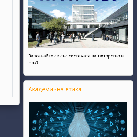
Запознайте се със системата за тюторство в
НБУ!
Прескочи Академична етика
Академична етика