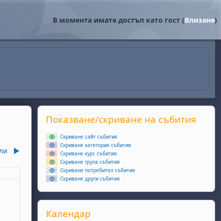
В момента имате достъп като гост (
Влизане
)
Supplementary blocks
Прескочи Показване/скриване на събития
Показване/скриване на събития
Скриване сайт събития
Скриване категория събития
ли
▶︎
Скриване курс събития
Скриване група събития
Скриване потребител събития
еля
Скриване други събития
ота, 6 юни
събития, неделя, 7 юни
Прескочи Календар
Календар