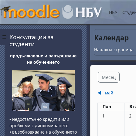
Прескочи на основнот
НБУ
Студе
Блокове
Прескочи Консултации за студенти
Консултации за
Календар
Страничен панел
студенти
Начална страница
продължаване и завършване
на обучението
Месец
◀︎
май
Понеделник
вт
Пон
Вт
Няма събития, по
Няма
1
2
•
недостатъчно кредити или
проблеми с дипломирането
•
възобновяване на обучението