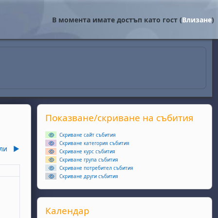
В момента имате достъп като гост (
Влизане
)
Supplementary blocks
Прескочи Показване/скриване на събития
Показване/скриване на събития
Скриване сайт събития
Скриване категория събития
ли
▶︎
Скриване курс събития
Скриване група събития
Скриване потребител събития
еля
Скриване други събития
ота, 6 юни
събития, неделя, 7 юни
Прескочи Календар
Календар