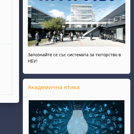
Запознайте се със системата за тюторство в
НБУ!
Прескочи Академична етика
Академична етика